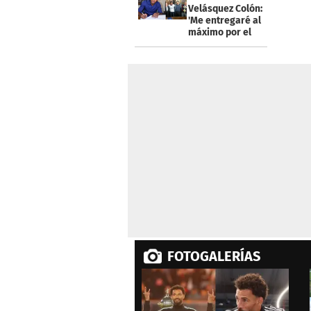
minutes,
Velásquez Colón:
27
'Me entregaré al
seconds
Volume
máximo por el
0%
Nacional'
FOTOGALERÍAS