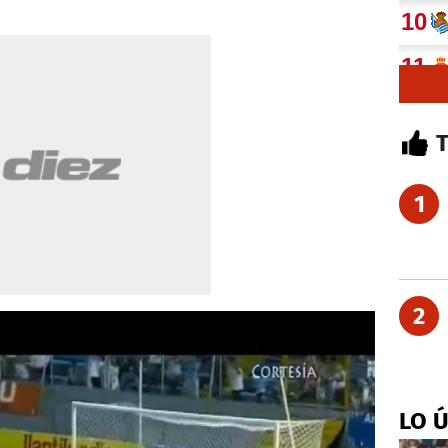
▼
1
2
LO 