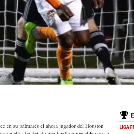
ee en su palmarés el ahora jugador del Houston
LIGA 
go de ellos ha dejado una huella impecable con su