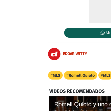
Un
EDGAR WITTY
MLS
Romell Quioto
MLS
VIDEOS RECOMENDADOS