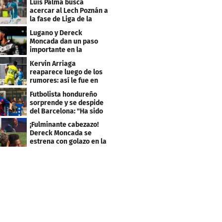
Luis Palma busca
acercar al Lech Poznán a
la fase de Liga de la
Europa League
Lugano y Dereck
Moncada dan un paso
importante en la
Conference League
Kervin Arriaga
reaparece luego de los
rumores: así le fue en
amistoso con Levante
Futbolista hondureño
sorprende y se despide
del Barcelona: "Ha sido
un orgullo"
¡Fulminante cabezazo!
Dereck Moncada se
estrena con golazo en la
Liga de Suiza