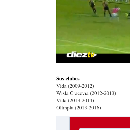
0
seconds
of
Sus clubes
1
minute,
Vida (2009-2012)
43
Wisla Cracovia (2012-2013)
seconds
Volume
90%
Vida (2013-2014)
Olimpia (2013-2016)