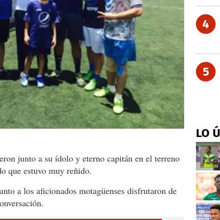
4
5
LO 
ron junto a su ídolo y eterno capitán en el terreno
do que estuvo muy reñido.
unto a los aficionados motagüenses disfrutaron de
onversación.