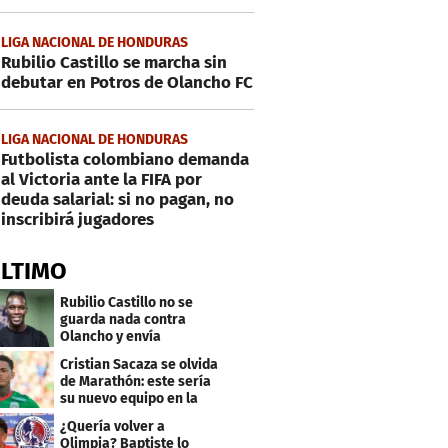
LIGA NACIONAL DE HONDURAS
Rubilio Castillo se marcha sin
debutar en Potros de Olancho FC
LIGA NACIONAL DE HONDURAS
Futbolista colombiano demanda
al Victoria ante la FIFA por
deuda salarial: si no pagan, no
inscribirá jugadores
ÚLTIMO
Rubilio Castillo no se
guarda nada contra
Olancho y envía
mensaje a Bengtson
Cristian Sacaza se olvida
de Marathón: este sería
su nuevo equipo en la
Liga Nacional
¿Quería volver a
Olimpia? Baptiste lo