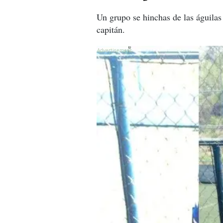
Un grupo se hinchas de las águilas
capitán.
X
X