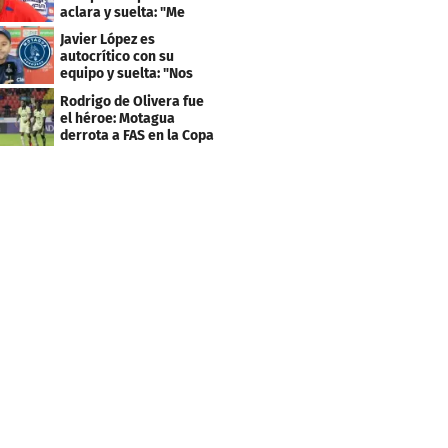
aclara y suelta: "Me
faltaba un equipo
Javier López es
grande"
autocrítico con su
equipo y suelta: "Nos
costó muchísimo..."
Rodrigo de Olivera fue
el héroe: Motagua
derrota a FAS en la Copa
Centroamericana