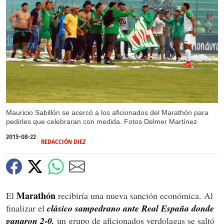
X
X
Mauricio Sabillón se acercó a los aficionados del Marathón para
pedirles que celebraran con medida. Fotos Delmer Martínez
2015-08-22
REDACCIÓN DIEZ
Marathón
El
recibiría una nueva sanción económica. Al
finalizar el
clásico sampedrano ante Real España donde
ganaron 2-0,
un grupo de aficionados verdolagas se saltó