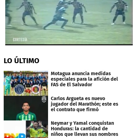
0
seconds
of
LO ÚLTIMO
1
minute,
3
Motagua anuncia medidas
seconds
especiales para la afición del
FAS de El Salvador
Carlos Argueta es nuevo
jugador del Marathón; este es
el contrato que firmó
Neymar y Yamal conquistan
Honduras: la cantidad de
niños que llevan sus nombres