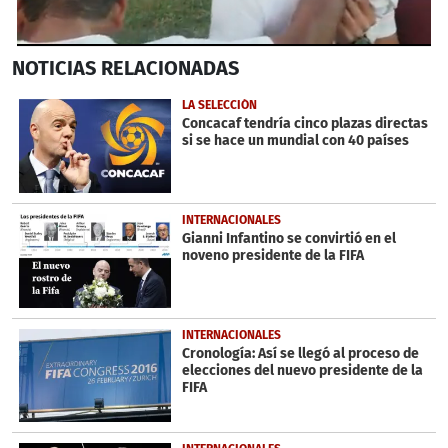
0
NOTICIAS
RELACIONADAS
seconds
of
30
LA SELECCIÓN
seconds
Concacaf tendría cinco plazas directas
si se hace un mundial con 40 países
INTERNACIONALES
Gianni Infantino se convirtió en el
noveno presidente de la FIFA
INTERNACIONALES
Cronología: Así se llegó al proceso de
elecciones del nuevo presidente de la
FIFA