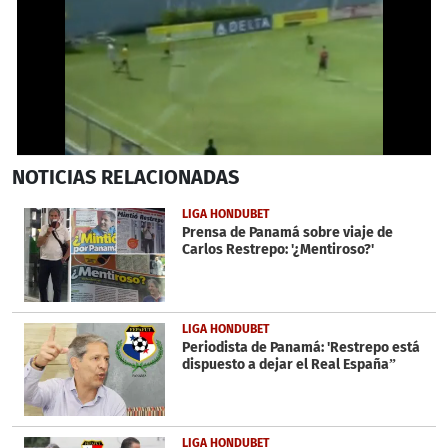
0
NOTICIAS
RELACIONADAS
seconds
of
1
LIGA HONDUBET
minute,
Prensa de Panamá sobre viaje de
33
Carlos Restrepo: '¿Mentiroso?'
seconds
LIGA HONDUBET
Periodista de Panamá: 'Restrepo está
dispuesto a dejar el Real España”
LIGA HONDUBET