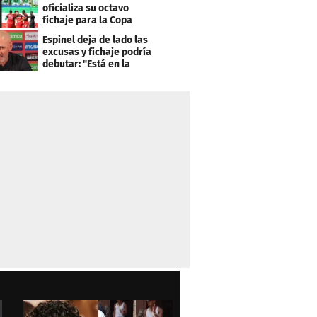
clasificación"
oficializa su octavo
fichaje para la Copa
Centroamericana
Espinel deja de lado las
excusas y fichaje podría
debutar: "Está en la
lista..."