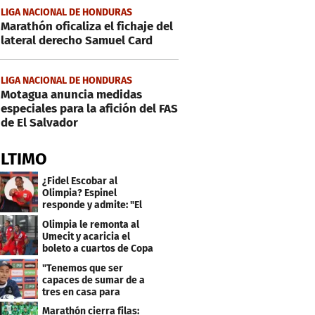
LIGA NACIONAL DE HONDURAS
Marathón oficaliza el fichaje del
lateral derecho Samuel Card
LIGA NACIONAL DE HONDURAS
Motagua anuncia medidas
especiales para la afición del FAS
de El Salvador
ÚLTIMO
¿Fidel Escobar al
Olimpia? Espinel
responde y admite: "El
resultado fue corto"
Olimpia le remonta al
Umecit y acaricia el
boleto a cuartos de Copa
Centroamericana
"Tenemos que ser
capaces de sumar de a
tres en casa para
asegurar la
Marathón cierra filas: