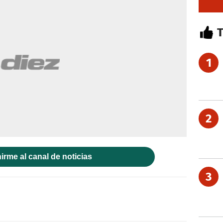
1
2
irme al canal de noticias
3