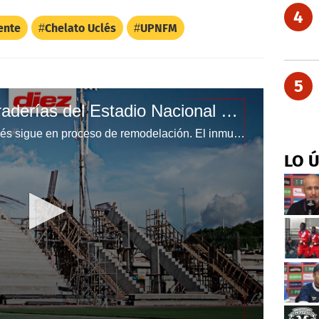
4
ente
Chelato Uclés
UPNFM
5
Los avances en las graderías del Estadio Nacional Chelato Uclés
El Estadio Nacional Chelato Uclés sigue en proceso de remodelación. El inmueble capitalino será el lugar donde se disputen los encuentros de Nations League entre Honduras contra Trinidad y Tobago y Jamaica. Las autoridades del país han sustituido el engramillado y ahora trabajan en las graderías. Así lucen hasta ahora.
LO 