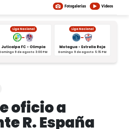
Fotogalerías
Videos
Liga Nacional
Liga Nacional
-
-
Juticalpa FC - Olimpia
Motagua - Estrella Roja
Indepe
Domingo
9 de agosto
3:00 PM
Domingo
9 de agosto
5:15 PM
Domin
 oficio a
nte R. España