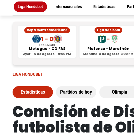
Liga Hondubet
Internacionales
Estadísticas
Par
Copa Centroamericana
Liga Nacional
1 - 0
-
FINALIZADO
Motagua - CD FAS
Platense - Marathón
Ayer
6 de agosto
9:00 PM
Mañana
8 de agosto
3:00 PM
LIGA HONDUBET
Estadísticas
Partidos de hoy
Olimpia
Comisión de Dis
futbolista de O