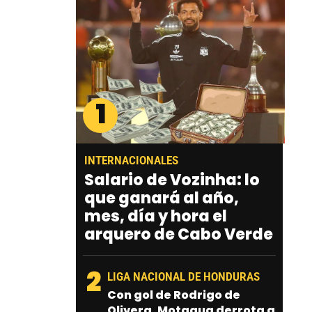
1
INTERNACIONALES
Salario de Vozinha: lo
que ganará al año,
mes, día y hora el
arquero de Cabo Verde
2
LIGA NACIONAL DE HONDURAS
Con gol de Rodrigo de
Olivera, Motagua derrota a