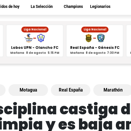
tidos de hoy
La Selección
Champions
Legionarios
Liga Nacional
Liga Nacional
-
-
Lobos UPN - Olancho FC
Real España - Génesis FC
Mañana
8 de agosto
5:15 PM
Mañana
8 de agosto
7:30 PM
Motagua
Real España
Marathón
ciplina castiga de
limpia y es baja a