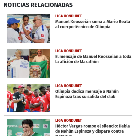
0
NOTICIAS
RELACIONADAS
seconds
of
43
LIGA HONDUBET
seconds
Manuel Keosseián suma a Mario Beata
al cuerpo técnico de Olimpia
LIGA HONDUBET
El mensaje de Manuel Keosseián a toda
la afición de Marathón
LIGA HONDUBET
Olimpia dedica mensaje a Nahún
Espinoza tras su salida del club
LIGA HONDUBET
Héctor Vargas rompe el silencio: Habla
de Nahún Espinoza y dispara contra