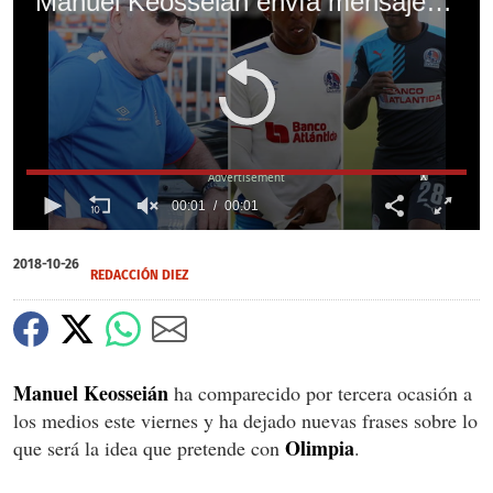
Manuel Keosseián envía mensaje a Carlo Costly y Donis Escober
X
00:01
00:01
0
of
2018-10-26
1
REDACCIÓN DIEZ
second
Manuel Keosseián
ha comparecido por tercera ocasión a
los medios este viernes y ha dejado nuevas frases sobre lo
Olimpia
que será la idea que pretende con
.