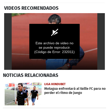
VIDEOS RECOMENDADOS
Este archivo de video no
se puede reproducir.
(Código de Error: 232011)
0
NOTICIAS
RELACIONADAS
seconds
of
1
LIGA HONDUBET
minute,
Motagua enfrentará al Vallle FC para no
36
perder el ritmo de juego
seconds