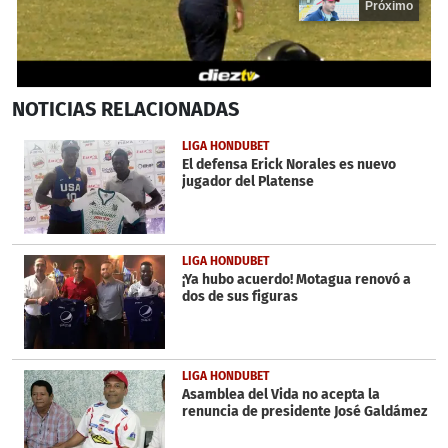
Próximo
0
NOTICIAS
RELACIONADAS
seconds
of
19
LIGA HONDUBET
seconds
El defensa Erick Norales es nuevo
jugador del Platense
LIGA HONDUBET
¡Ya hubo acuerdo! Motagua renovó a
dos de sus figuras
LIGA HONDUBET
Asamblea del Vida no acepta la
renuncia de presidente José Galdámez