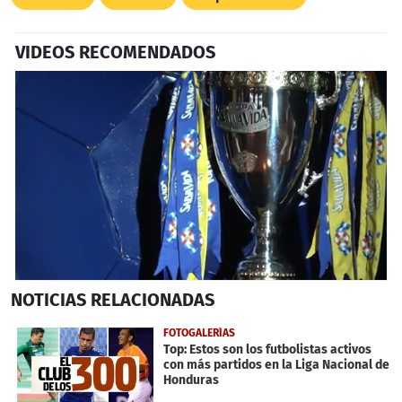
VIDEOS RECOMENDADOS
0
NOTICIAS
RELACIONADAS
seconds
of
2
FOTOGALERÍAS
minutes,
Top: Estos son los futbolistas activos
10
con más partidos en la Liga Nacional de
seconds
Honduras