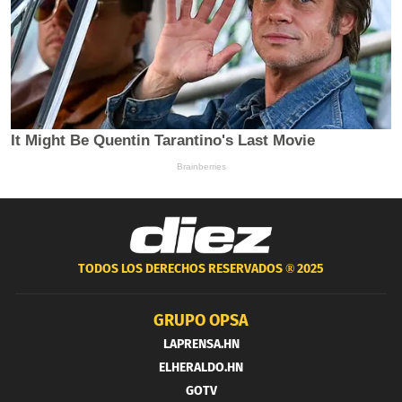
TODOS LOS DERECHOS RESERVADOS ®
2025
GRUPO OPSA
LAPRENSA.HN
ELHERALDO.HN
GOTV