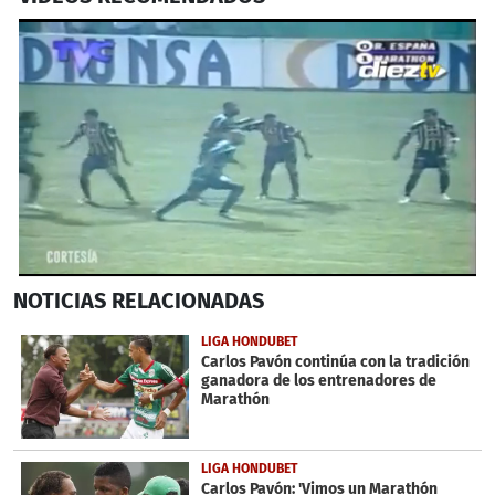
0
NOTICIAS
RELACIONADAS
seconds
of
1
LIGA HONDUBET
minute,
Carlos Pavón continúa con la tradición
3
ganadora de los entrenadores de
seconds
Marathón
LIGA HONDUBET
Carlos Pavón: 'Vimos un Marathón