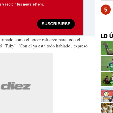
 y recibir tus newsletters.
5
SUSCRIBIRSE
LO 
firmado como el tercer refuerzo para todo el
 “Tuky”. 'Con él ya está todo hablado', expresó.