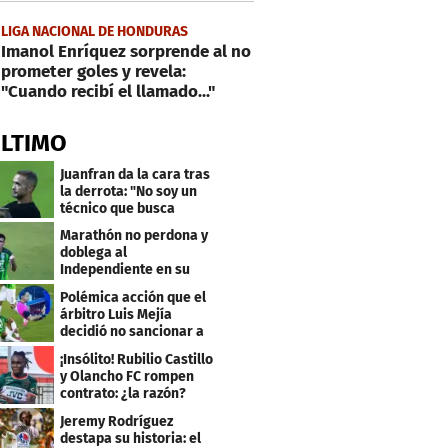
LIGA NACIONAL DE HONDURAS
Imanol Enríquez sorprende al no
prometer goles y revela:
"Cuando recibí el llamado..."
ÚLTIMO
Juanfran da la cara tras
la derrota: "No soy un
técnico que busca
excusas"
Marathón no perdona y
doblega al
Independiente en su
bienvenida a primera
Polémica acción que el
árbitro Luis Mejía
decidió no sancionar a
Independiente
¡Insólito! Rubilio Castillo
y Olancho FC rompen
contrato: ¿la razón?
Jeremy Rodríguez
destapa su historia: el