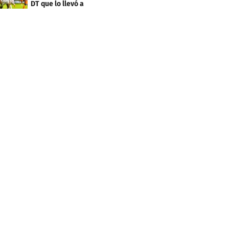
DT que lo llevó a
Olimpia, ídolo y sus
metas