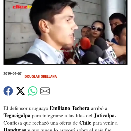
X
0
of
2019-01-07
1
DOUGLAS ORELLANA
minute,
24
seconds
Emiliano Techera
El defensor uruguayo
arribó a
Tegucigalpa
Juticalpa.
para integrarse a las filas del
Chile
Confiesa que rechazó una oferta de
para venir a
Honduras
y que quien lo asesoró sobre el país fue