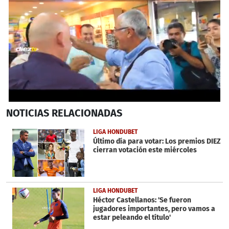
0
NOTICIAS
RELACIONADAS
seconds
of
2
LIGA HONDUBET
minutes,
Último día para votar: Los premios DIEZ
7
cierran votación este miércoles
seconds
LIGA HONDUBET
Héctor Castellanos: 'Se fueron
jugadores importantes, pero vamos a
estar peleando el título'