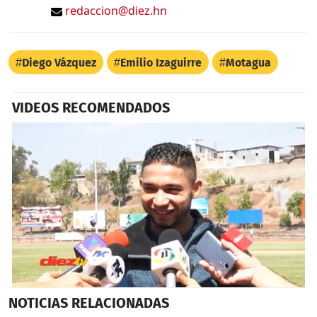
redaccion@diez.hn
Diego Vázquez
Emilio Izaguirre
Motagua
VIDEOS RECOMENDADOS
0
NOTICIAS
RELACIONADAS
seconds
of