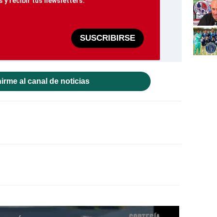
 y recibir tus newsletters.
SUSCRIBIRSE
irme al canal de noticias