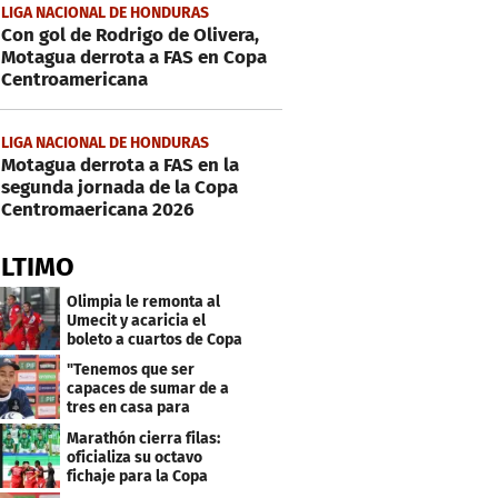
LIGA NACIONAL DE HONDURAS
Con gol de Rodrigo de Olivera,
Motagua derrota a FAS en Copa
Centroamericana
LIGA NACIONAL DE HONDURAS
Motagua derrota a FAS en la
segunda jornada de la Copa
Centromaericana 2026
ÚLTIMO
Olimpia le remonta al
Umecit y acaricia el
boleto a cuartos de Copa
Centroamericana
"Tenemos que ser
capaces de sumar de a
tres en casa para
asegurar la
Marathón cierra filas:
clasificación"
oficializa su octavo
fichaje para la Copa
Centroamericana