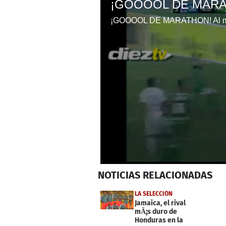
0
NOTICIAS
RELACIONADAS
seconds
of
36
LA SELECCIÓN
seconds
Volume
Jamaica, el rival
0%
mÃ¡s duro de
Honduras en la