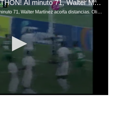
¡GOOOOL DE MARATHÓN! Al minuto 71, Walter Martínez acorta distancias. Olimpia 3-2 Marathón.
¡GOOOOL DE MARATHÓN! Al minuto 71, Walter Martínez acorta distancias. Olimpia 3-2 Marathón.