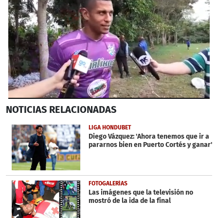
0
NOTICIAS
RELACIONADAS
seconds
of
4
LIGA HONDUBET
minutes,
Diego Vázquez: 'Ahora tenemos que ir a
49
pararnos bien en Puerto Cortés y ganar'
seconds
FOTOGALERÍAS
Las imágenes que la televisión no
mostró de la ida de la final