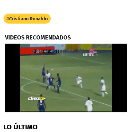
Cristiano Ronaldo
VIDEOS RECOMENDADOS
0
of
27
LO ÚLTIMO
seconds