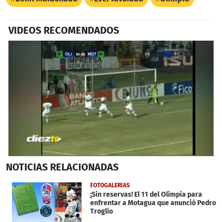
VIDEOS RECOMENDADOS
0
NOTICIAS
RELACIONADAS
seconds
of
33
FOTOGALERÍAS
seconds
¡Sin reservas! El 11 del Olimpia para
enfrentar a Motagua que anunció Pedro
Troglio