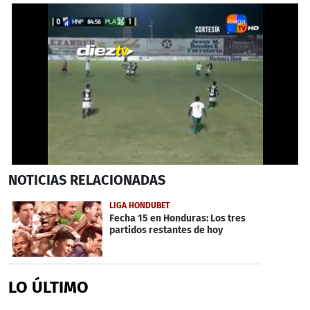
Próximo
0
NOTICIAS
RELACIONADAS
seconds
of
21
LIGA HONDUBET
seconds
Fecha 15 en Honduras: Los tres
partidos restantes de hoy
LO ÚLTIMO