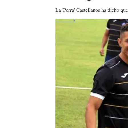
La 'Perra' Castellanos ha dicho q
X
X
X
X
X