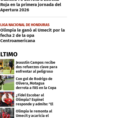
Roja en la primera jornada del
Apertura 2026
LIGA NACIONAL DE HONDURAS
Olimpia le ganó al Umecit por la
fecha 2 de la opa
Centroamericana
ÚLTIMO
Jeaustin Campos recibe
dos refuerzos clave para
enfrentar al peligroso
Génesis FC
Con gol de Rodrigo de
Olivera, Motagua
derrota a FAS en la Copa
Centroamericana
¿Fidel Escobar al
Olimpia? Espinel
responde y admite: "El
resultado fue corto"
Olimpia le remonta al
Umecit y acaricia el