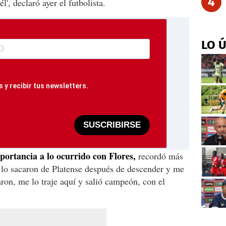
4
l', declaró ayer el futbolista.
LO 
 y recibir tus newsletters.
SUSCRIBIRSE
portancia a lo ocurrido con Flores,
recordó más
 lo sacaron de Platense después de descender y me
caron, me lo traje aquí y salió campeón, con el