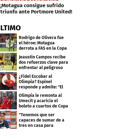
¡Motagua consigue sufrido
triunfo ante Portmore United!
ÚLTIMO
Rodrigo de Olivera fue
el héroe: Motagua
derrota a FAS en la Copa
Centroamericana
Jeaustin Campos recibe
dos refuerzos clave para
enfrentar al peligroso
Génesis FC
¿Fidel Escobar al
Olimpia? Espinel
responde y admite: "El
resultado fue corto"
Olimpia le remonta al
Umecit y acaricia el
boleto a cuartos de Copa
Centroamericana
"Tenemos que ser
capaces de sumar de a
tres en casa para
asegurar la
clasificación"