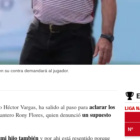
en su contra demandará al jugador.
aclarar los
no Héctor Vargas, ha salido al paso para
LIGA 
un supuesto
lantero Rony Flores, quien denunció
 mi hijo también
y por ahi está resentido porque