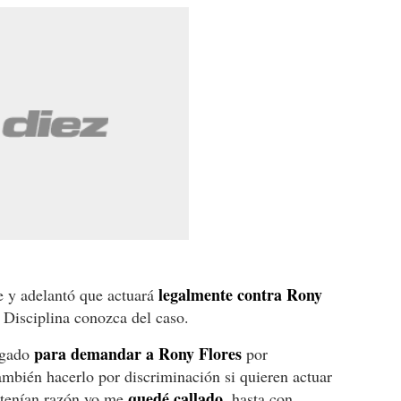
legalmente contra Rony
 y adelantó que actuará
Disciplina conozca del caso.
para demandar a Rony Flores
ogado
por
mbién hacerlo por discriminación si quieren actuar
quedé callado
 tenían razón yo me
, hasta con