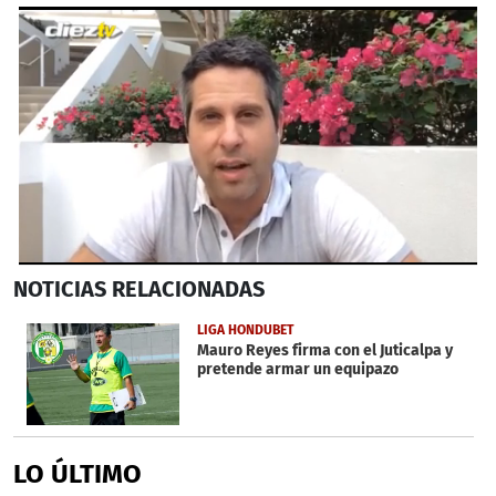
0
NOTICIAS
RELACIONADAS
seconds
of
2
LIGA HONDUBET
minutes,
Mauro Reyes firma con el Juticalpa y
35
pretende armar un equipazo
seconds
LO ÚLTIMO