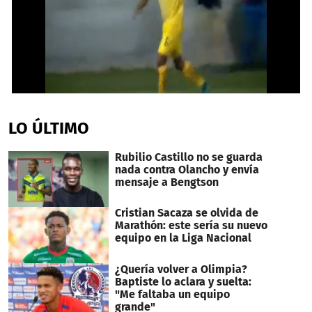
0
seconds
of
LO ÚLTIMO
41
seconds
Rubilio Castillo no se guarda
nada contra Olancho y envía
mensaje a Bengtson
Cristian Sacaza se olvida de
Marathón: este sería su nuevo
equipo en la Liga Nacional
¿Quería volver a Olimpia?
Baptiste lo aclara y suelta:
"Me faltaba un equipo
grande"