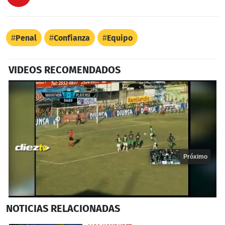
Penal
Confianza
Equipo
VIDEOS RECOMENDADOS
Próximo
0
NOTICIAS
RELACIONADAS
seconds
of
20