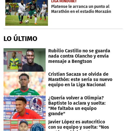
LIGA HONDUBET
seconds
Platense le arranca un punto al
Marathón en el estadio Morazán
LO ÚLTIMO
Rubilio Castillo no se guarda
nada contra Olancho y envía
mensaje a Bengtson
Cristian Sacaza se olvida de
Marathón: este sería su nuevo
equipo en la Liga Nacional
¿Quería volver a Olimpia?
Baptiste lo aclara y suelta:
"Me faltaba un equipo
grande"
Javier López es autocrítico
con su equipo y suelta: "Nos