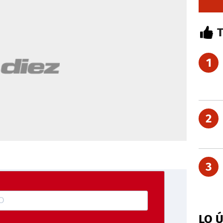
1
2
3
LO 