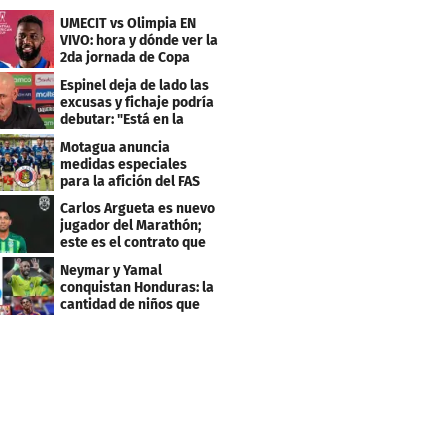
UMECIT vs Olimpia EN
VIVO: hora y dónde ver la
2da jornada de Copa
Centroamericana
Espinel deja de lado las
excusas y fichaje podría
debutar: "Está en la
lista..."
Motagua anuncia
medidas especiales
para la afición del FAS
de El Salvador
Carlos Argueta es nuevo
jugador del Marathón;
este es el contrato que
firmó
Neymar y Yamal
conquistan Honduras: la
cantidad de niños que
llevan sus nombres