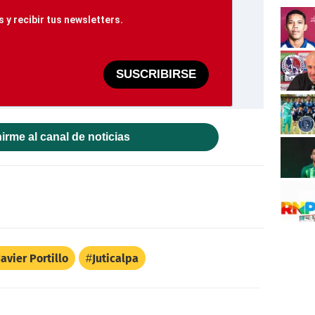
 y recibir tus newsletters.
SUSCRIBIRSE
irme al canal de noticias
Javier Portillo
Juticalpa