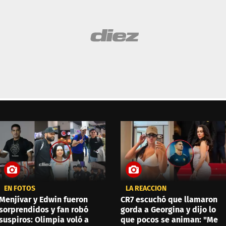
EN FOTOS
LA REACCIÓN
Menjívar y Edwin fueron
CR7 escuchó que llamaron
sorprendidos y fan robó
gorda a Georgina y dijo lo
suspiros: Olimpia voló a
que pocos se animan: "Me