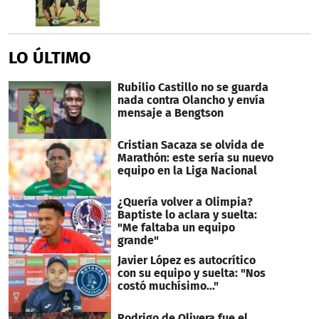
LO ÚLTIMO
Rubilio Castillo no se guarda
nada contra Olancho y envía
mensaje a Bengtson
Cristian Sacaza se olvida de
Marathón: este sería su nuevo
equipo en la Liga Nacional
¿Quería volver a Olimpia?
Baptiste lo aclara y suelta:
"Me faltaba un equipo
grande"
Javier López es autocrítico
con su equipo y suelta: "Nos
costó muchísimo..."
Rodrigo de Olivera fue el