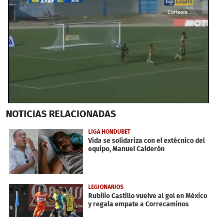
0
NOTICIAS
RELACIONADAS
seconds
of
1
LIGA HONDUBET
minute,
Vida se solidariza con el extécnico del
55
equipo, Manuel Calderón
seconds
LEGIONARIOS
Rubilio Castillo vuelve al gol en México
y regala empate a Correcaminos