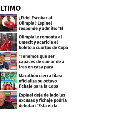
ÚLTIMO
¿Fidel Escobar al
Olimpia? Espinel
responde y admite: "El
resultado fue corto"
Olimpia le remonta al
Umecit y acaricia el
boleto a cuartos de Copa
Centroamericana
"Tenemos que ser
capaces de sumar de a
tres en casa para
asegurar la
Marathón cierra filas:
clasificación"
oficializa su octavo
fichaje para la Copa
Centroamericana
Espinel deja de lado las
excusas y fichaje podría
debutar: "Está en la
lista..."