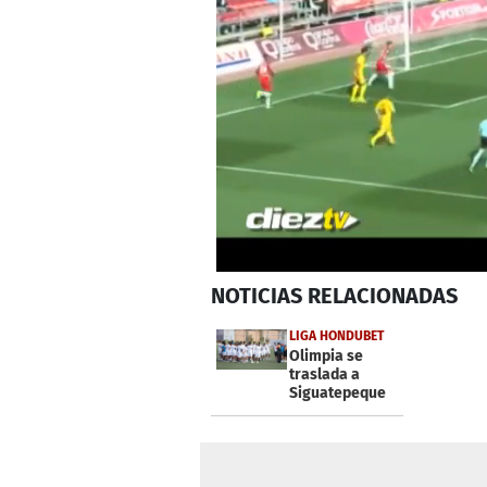
0
NOTICIAS
RELACIONADAS
seconds
of
45
LIGA HONDUBET
seconds
Volume
Olimpia se
0%
traslada a
Siguatepeque
con 35
futbolistas