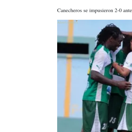
Canecheros se impusieron 2-0 ante 
X
X