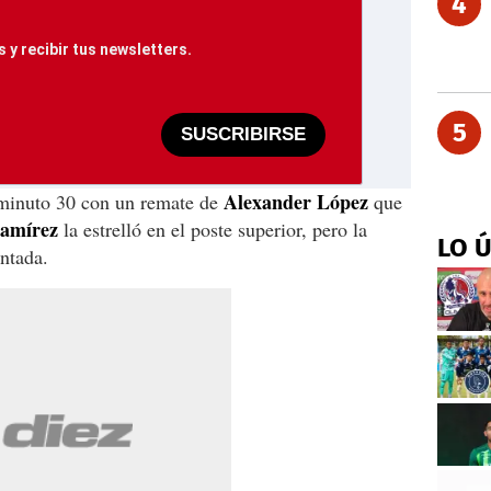
4
 y recibir tus newsletters.
5
SUSCRIBIRSE
Alexander López
l minuto 30 con un remate de
que
amírez
la estrelló en el poste superior, pero la
LO 
ntada.