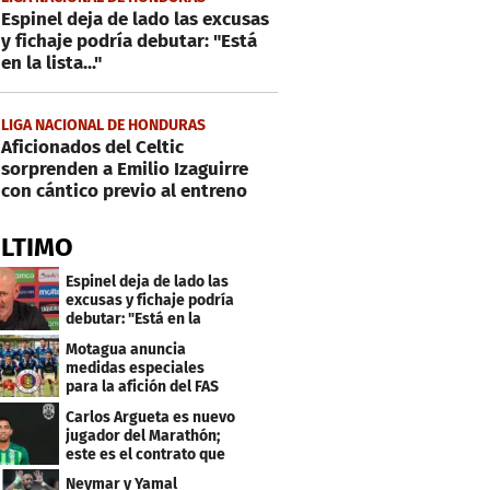
Espinel deja de lado las excusas
y fichaje podría debutar: "Está
en la lista..."
LIGA NACIONAL DE HONDURAS
Aficionados del Celtic
sorprenden a Emilio Izaguirre
con cántico previo al entreno
ÚLTIMO
Espinel deja de lado las
excusas y fichaje podría
debutar: "Está en la
lista..."
Motagua anuncia
medidas especiales
para la afición del FAS
de El Salvador
Carlos Argueta es nuevo
jugador del Marathón;
este es el contrato que
firmó
Neymar y Yamal