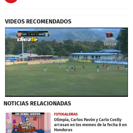
VIDEOS RECOMENDADOS
0
NOTICIAS
RELACIONADAS
seconds
of
40
FOTOGALERÍAS
seconds
Olimpia, Carlos Pavón y Carlo Costly
arrasan en los memes de la fecha 8 en
Honduras