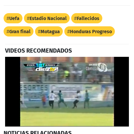
Uefa
Estadio Nacional
Fallecidos
Gran final
Motagua
Honduras Progreso
VIDEOS RECOMENDADOS
0
NOTICIAS
RELACIONADAS
seconds