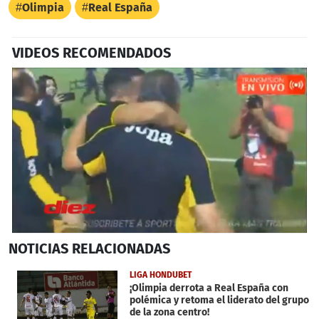
Olimpia
Real España
VIDEOS RECOMENDADOS
0
NOTICIAS
RELACIONADAS
seconds
of
3
LIGA HONDUBET
minutes,
¡Olimpia derrota a Real España con
33
polémica y retoma el liderato del grupo
seconds
de la zona centro!