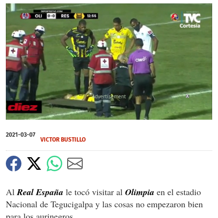
X
0
seconds
2021-03-07
of
VICTOR BUSTILLO
49
seconds
Al
Real España
le tocó visitar al
Olimpia
en el estadio
Nacional de Tegucigalpa y las cosas no empezaron bien
para los aurinegros.