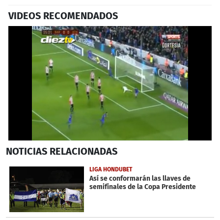
VIDEOS RECOMENDADOS
0
NOTICIAS
RELACIONADAS
seconds
of
1
LIGA HONDUBET
minute,
Así se conformarán las llaves de
26
semifinales de la Copa Presidente
seconds