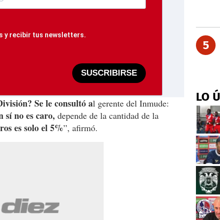
 y recibir tus newsletters.
5
SUSCRIBIRSE
LO 
ivisión? Se le consultó a
l gerente del Inmude:
 sí no es caro,
depende de la cantidad de la
ros es solo el 5%
”, afirmó.