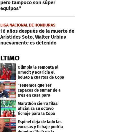
pero tampoco son súper
equipos”
LIGA NACIONAL DE HONDURAS
16 años después de la muerte de
Arístides Soto, Walter Urbina
nuevamente es detenido
ÚLTIMO
Olimpia le remonta al
Umecit y acaricia el
boleto a cuartos de Copa
Centroamericana
"Tenemos que ser
capaces de sumar de a
tres en casa para
asegurar la
Marathón cierra filas:
clasificación"
oficializa su octavo
fichaje para la Copa
Centroamericana
Espinel deja de lado las
excusas y fichaje podría
debutar: "Está en la