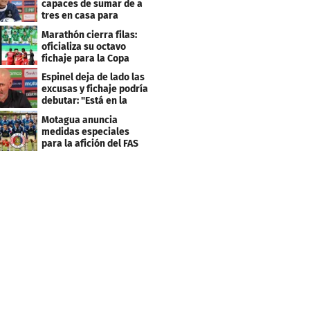
capaces de sumar de a
tres en casa para
asegurar la
Marathón cierra filas:
clasificación"
oficializa su octavo
fichaje para la Copa
Centroamericana
Espinel deja de lado las
excusas y fichaje podría
debutar: "Está en la
lista..."
Motagua anuncia
medidas especiales
para la afición del FAS
de El Salvador