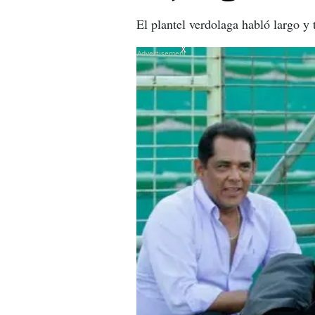
El plantel verdolaga habló largo y 
X
X