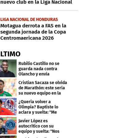
nuevo club en la Liga Nacional
LIGA NACIONAL DE HONDURAS
Motagua derrota a FAS en la
segunda jornada de la Copa
Centromaericana 2026
ÚLTIMO
Rubilio Castillo no se
guarda nada contra
Olancho y envía
mensaje a Bengtson
Cristian Sacaza se olvida
de Marathón: este sería
su nuevo equipo en la
Liga Nacional
¿Quería volver a
Olimpia? Baptiste lo
aclara y suelta: "Me
faltaba un equipo
Javier López es
grande"
autocrítico con su
equipo y suelta: "Nos
costó muchísimo..."