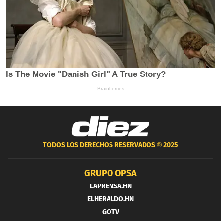
TODOS LOS DERECHOS RESERVADOS ®
2025
GRUPO OPSA
LAPRENSA.HN
ELHERALDO.HN
GOTV