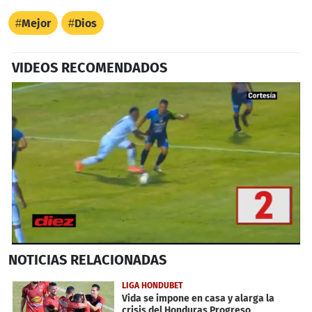
Mejor
Dios
VIDEOS RECOMENDADOS
0
NOTICIAS
RELACIONADAS
seconds
of
3
LIGA HONDUBET
minutes,
Vida se impone en casa y alarga la
16
crisis del Honduras Progreso