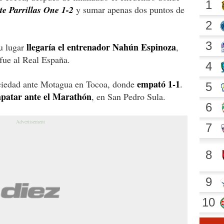
te Parrillas One 1-2
y sumar apenas dos puntos de
llegaría el entrenador Nahún Espinoza
u lugar
,
 fue al Real España.
empató 1-1
ciedad ante Motagua en Tocoa, donde
.
mpatar ante el Marathón
, en San Pedro Sula.