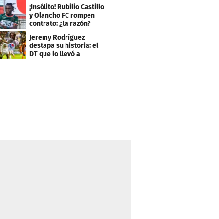
Independiente
¡Insólito! Rubilio Castillo
y Olancho FC rompen
contrato: ¿la razón?
Jeremy Rodríguez
destapa su historia: el
DT que lo llevó a
Olimpia, ídolo y sus
metas