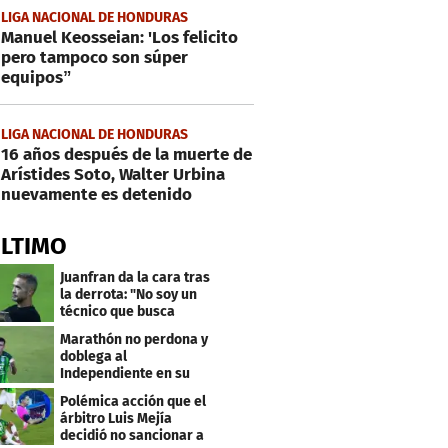
LIGA NACIONAL DE HONDURAS
Manuel Keosseian: 'Los felicito
pero tampoco son súper
equipos”
LIGA NACIONAL DE HONDURAS
16 años después de la muerte de
Arístides Soto, Walter Urbina
nuevamente es detenido
ÚLTIMO
Juanfran da la cara tras
la derrota: "No soy un
técnico que busca
excusas"
Marathón no perdona y
doblega al
Independiente en su
bienvenida a primera
Polémica acción que el
árbitro Luis Mejía
decidió no sancionar a