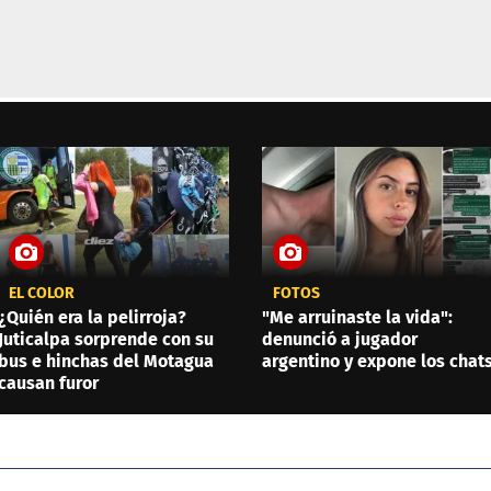
EL COLOR
FOTOS
¿Quién era la pelirroja?
"Me arruinaste la vida":
Juticalpa sorprende con su
denunció a jugador
bus e hinchas del Motagua
argentino y expone los chat
causan furor