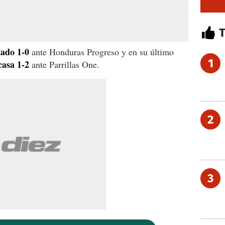
tado 1-0
ante Honduras Progreso y en su último
1
casa 1-2
ante Parrillas One.
2
3