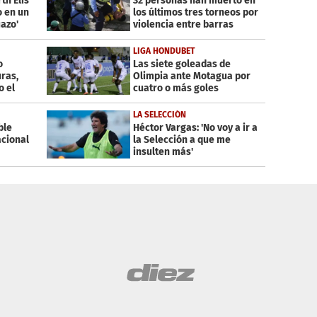
th Elis
32 personas han muerto en
o en un
los últimos tres torneos por
azo'
violencia entre barras
LIGA HONDUBET
o
Las siete goleadas de
ras,
Olimpia ante Motagua por
o el
cuatro o más goles
LA SELECCIÓN
ble
Héctor Vargas: 'No voy a ir a
acional
la Selección a que me
insulten más'