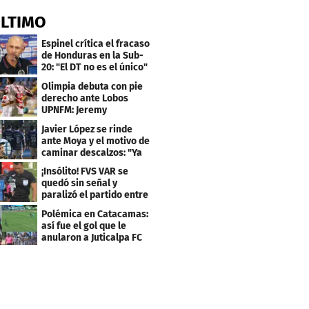
ÚLTIMO
Espinel crítica el fracaso
de Honduras en la Sub-
20: "El DT no es el único"
Olimpia debuta con pie
derecho ante Lobos
UPNFM: Jeremy
Rodríguez fue el héroe
Javier López se rinde
ante Moya y el motivo de
caminar descalzos: "Ya
nos piden la 21"
¡Insólito! FVS VAR se
quedó sin señal y
paralizó el partido entre
Estrella Roja-Olancho
Polémica en Catacamas:
así fue el gol que le
anularon a Juticalpa FC
ante Motagua