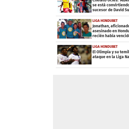
Chelato Uclés: 'Alber
26
se está convirtiend
seconds
Volume
sucesor de David Su
0%
LIGA HONDUBET
Jonathan, aficionad
asesinado en Hondu
recién había vencid
cáncer
LIGA HONDUBET
El Olimpia y su temi
ataque en la Liga N