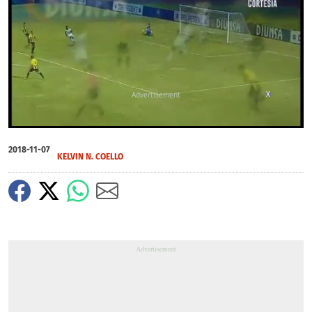
X
0
of
2018-11-07
41
KELVIN N. COELLO
seconds