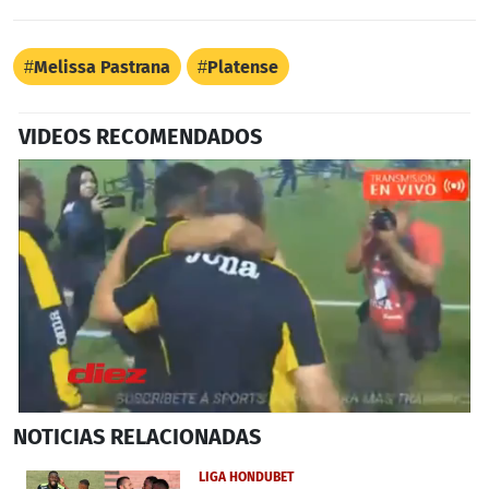
Melissa Pastrana
Platense
VIDEOS RECOMENDADOS
0
NOTICIAS
RELACIONADAS
seconds
of
3
LIGA HONDUBET