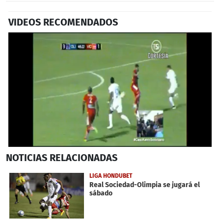
VIDEOS RECOMENDADOS
0
NOTICIAS
RELACIONADAS
seconds
of
26
LIGA HONDUBET
seconds
Real Sociedad-Olimpia se jugará el
sábado