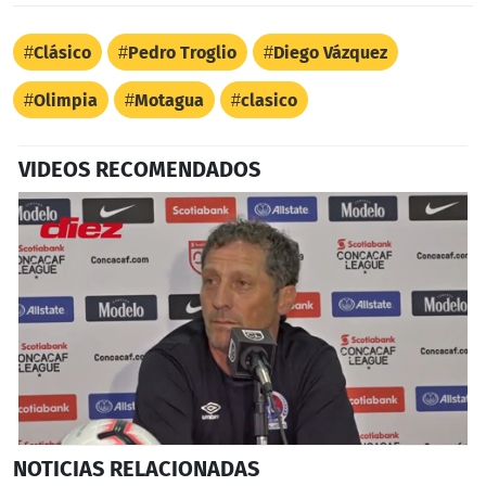
Clásico
Pedro Troglio
Diego Vázquez
Olimpia
Motagua
clasico
VIDEOS RECOMENDADOS
0
NOTICIAS
RELACIONADAS
seconds