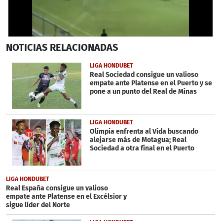
0
NOTICIAS
RELACIONADAS
seconds
of
1
LIGA HONDUBET
minute,
Real Sociedad consigue un valioso
33
empate ante Platense en el Puerto y se
seconds
pone a un punto del Real de Minas
LIGA HONDUBET
Olimpia enfrenta al Vida buscando
alejarse más de Motagua; Real
Sociedad a otra final en el Puerto
LIGA HONDUBET
Real España consigue un valioso
empate ante Platense en el Excélsior y
sigue líder del Norte