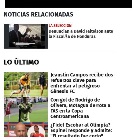
0
NOTICIAS
RELACIONADAS
seconds
of
1
LA SELECCIÓN
minute,
Denuncian a David Faitelson ante
13
la FiscalÃ­a de Honduras
seconds
LO ÚLTIMO
Jeaustin Campos recibe dos
refuerzos clave para
enfrentar al peligroso
Génesis FC
Con gol de Rodrigo de
Olivera, Motagua derrota a
FAS en la Copa
Centroamericana
¿Fidel Escobar al Olimpia?
Espinel responde y admite:
"El resultado fue corto"