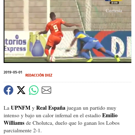
X
0
of
2019-05-01
52
REDACCIÓN DIEZ
seconds
UPNFM
Real
España
La
y
juegan un partido muy
Emilio
intenso y bajo un calor infernal en el estadio
Williams
de Cholutca, duelo que lo ganan los Lobos
parcialmente 2-1.