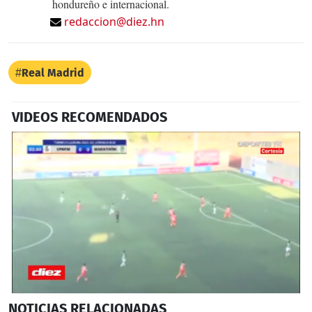
hondureño e internacional.
redaccion@diez.hn
Real Madrid
VIDEOS RECOMENDADOS
0
NOTICIAS
RELACIONADAS
seconds