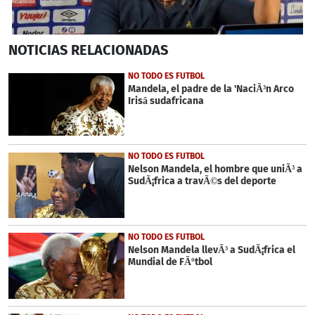
0
NOTICIAS
RELACIONADAS
seconds
of
8
NO TODO ES FUTBOL
minutes,
Mandela, el padre de la 'NaciÃ³n Arco
48
Irisâ sudafricana
seconds
NO TODO ES FUTBOL
Nelson Mandela, el hombre que uniÃ³ a
SudÃ¡frica a travÃ©s del deporte
NO TODO ES FUTBOL
Nelson Mandela llevÃ³ a SudÃ¡frica el
Mundial de FÃºtbol