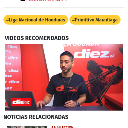
Liga Nacional de Honduras
Primitivo Maradiaga
VIDEOS RECOMENDADOS
0
NOTICIAS
RELACIONADAS
seconds
of
4
LA SELECCIÓN