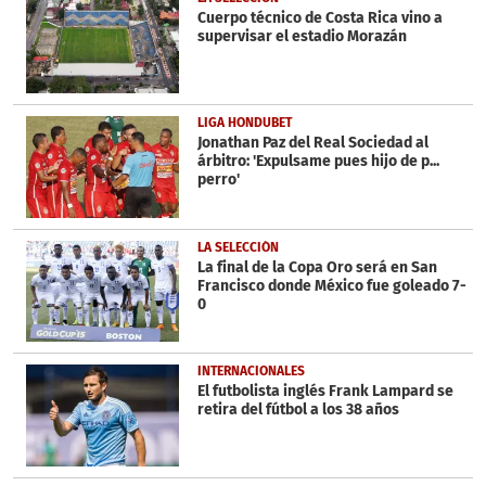
minutes,
Cuerpo técnico de Costa Rica vino a
51
supervisar el estadio Morazán
seconds
LIGA HONDUBET
Jonathan Paz del Real Sociedad al
árbitro: 'Expulsame pues hijo de p...
perro'
LA SELECCIÓN
La final de la Copa Oro será en San
Francisco donde México fue goleado 7-
0
INTERNACIONALES
El futbolista inglés Frank Lampard se
retira del fútbol a los 38 años