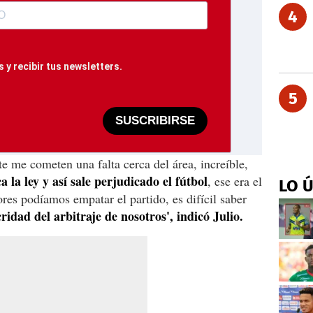
4
 y recibir tus newsletters.
5
SUSCRIBIRSE
e me cometen una falta cerca del área, increíble,
a la ley y así sale perjudicado el fútbol
, ese era el
LO 
res podíamos empatar el partido, es difícil saber
idad del arbitraje de nosotros', indicó Julio.