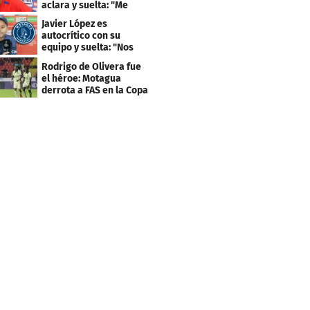
aclara y suelta: "Me
faltaba un equipo
Javier López es
grande"
autocrítico con su
equipo y suelta: "Nos
costó muchísimo..."
Rodrigo de Olivera fue
el héroe: Motagua
derrota a FAS en la Copa
Centroamericana