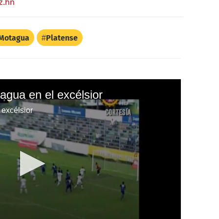
z.hn
Motagua
Platense
agua en el excélsior
 excélsior