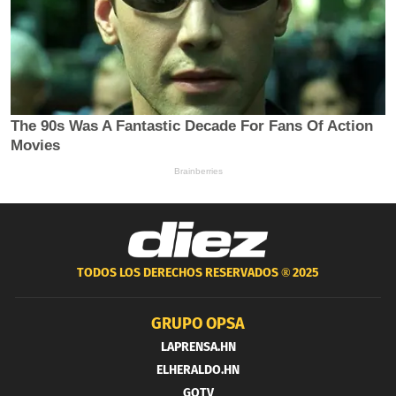
TODOS LOS DERECHOS RESERVADOS ®
2025
GRUPO OPSA
LAPRENSA.HN
ELHERALDO.HN
GOTV