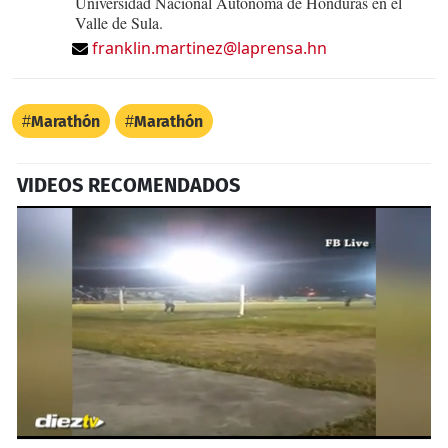
Universidad Nacional Autónoma de Honduras en el
Valle de Sula.
franklin.martinez@laprensa.hn
Marathón
Marathón
VIDEOS RECOMENDADOS
0