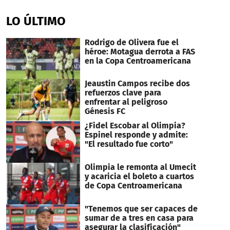
seconds
of
LO ÚLTIMO
47
seconds
Rodrigo de Olivera fue el
héroe: Motagua derrota a FAS
en la Copa Centroamericana
Jeaustin Campos recibe dos
refuerzos clave para
enfrentar al peligroso
Génesis FC
¿Fidel Escobar al Olimpia?
Espinel responde y admite:
"El resultado fue corto"
Olimpia le remonta al Umecit
y acaricia el boleto a cuartos
de Copa Centroamericana
"Tenemos que ser capaces de
sumar de a tres en casa para
asegurar la clasificación"